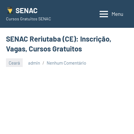
Pular
SENAC
para
Menu
Cursos Gratuitos SENAC
o
conteúdo
SENAC Reriutaba (CE): Inscrição,
Vagas, Cursos Gratuitos
Ceará
admin
Nenhum Comentário
junho
23,
2021