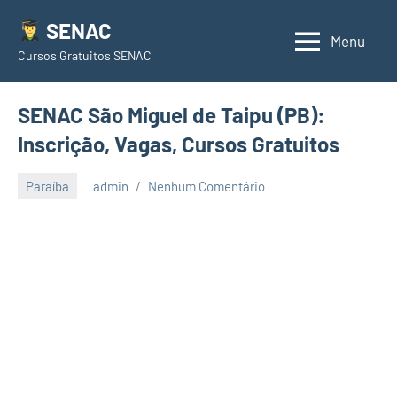
Pular
SENAC
para
Menu
Cursos Gratuitos SENAC
o
conteúdo
SENAC São Miguel de Taipu (PB):
Inscrição, Vagas, Cursos Gratuitos
Paraíba
admin
Nenhum Comentário
junho
23,
2021