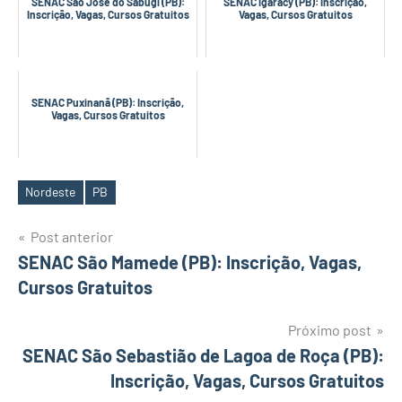
SENAC São José do Sabugi (PB):
SENAC Igaracy (PB): Inscrição,
Inscrição, Vagas, Cursos Gratuitos
Vagas, Cursos Gratuitos
SENAC Puxinanã (PB): Inscrição,
Vagas, Cursos Gratuitos
Nordeste
PB
Tags
Navegação
Post anterior
SENAC São Mamede (PB): Inscrição, Vagas,
de
Cursos Gratuitos
Post
Próximo post
SENAC São Sebastião de Lagoa de Roça (PB):
Inscrição, Vagas, Cursos Gratuitos