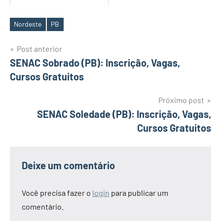
Nordeste
PB
Tags
Navegação
Post anterior
SENAC Sobrado (PB): Inscrição, Vagas,
de
Cursos Gratuitos
Post
Próximo post
SENAC Soledade (PB): Inscrição, Vagas,
Cursos Gratuitos
Deixe um comentário
Você precisa fazer o
login
para publicar um
comentário.