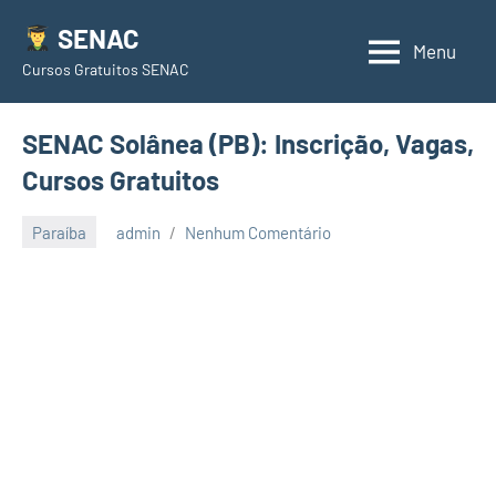
Pular
SENAC
para
Menu
Cursos Gratuitos SENAC
o
conteúdo
SENAC Solânea (PB): Inscrição, Vagas,
Cursos Gratuitos
Paraíba
admin
Nenhum Comentário
junho
23,
2021