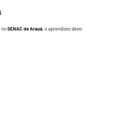
6
s no
SENAC de Arauá
, o aprendizes deve: