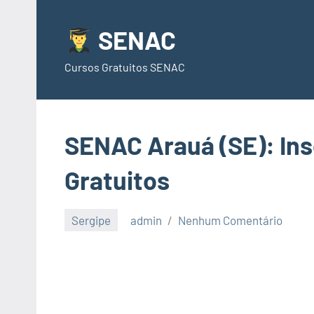
Pular
para
SENAC
o
Cursos Gratuitos SENAC
conteúdo
SENAC Arauá (SE): Ins
Gratuitos
Sergipe
admin
Nenhum Comentário
junho
23,
2021