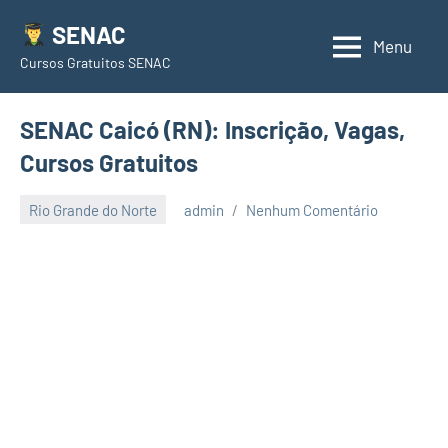
Pular
SENAC
para
Menu
Cursos Gratuitos SENAC
o
conteúdo
SENAC Caicó (RN): Inscrição, Vagas,
Cursos Gratuitos
Rio Grande do Norte
admin
Nenhum Comentário
junho
23,
2021