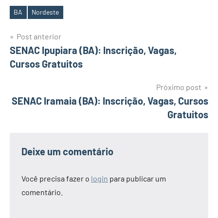
BA
Nordeste
Tags
Navegação
Post anterior
SENAC Ipupiara (BA): Inscrição, Vagas,
de
Cursos Gratuitos
Post
Próximo post
SENAC Iramaia (BA): Inscrição, Vagas, Cursos
Gratuitos
Deixe um comentário
Você precisa fazer o
login
para publicar um
comentário.