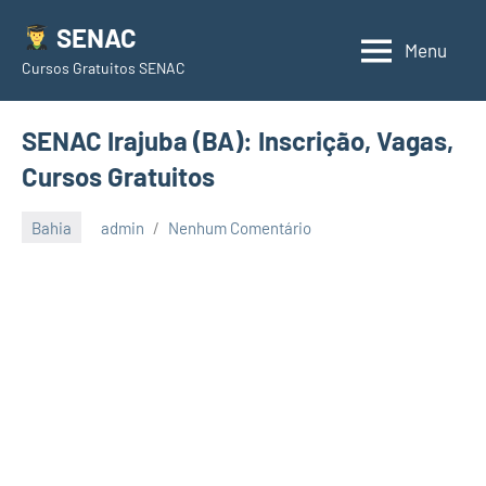
Pular
SENAC
para
Menu
Cursos Gratuitos SENAC
o
conteúdo
SENAC Irajuba (BA): Inscrição, Vagas,
Cursos Gratuitos
Bahia
admin
Nenhum Comentário
junho
23,
2021