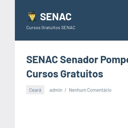
Pular
para
SENAC
o
Cursos Gratuitos SENAC
conteúdo
SENAC Senador Pompeu
Cursos Gratuitos
Ceará
admin
Nenhum Comentário
junho
23,
2021