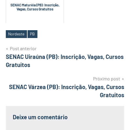
SENAC Maturéia (PB): Inscrição,
Vagas, Cursos Gratuitos
Nordeste
PB
Tags
Navegação
Post anterior
SENAC Uiraúna (PB): Inscrição, Vagas, Cursos
de
Gratuitos
Post
Próximo post
SENAC Várzea (PB): Inscrição, Vagas, Cursos
Gratuitos
Deixe um comentário