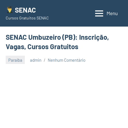
Pular
SENAC
para
Menu
Cursos Gratuitos SENAC
o
conteúdo
SENAC Umbuzeiro (PB): Inscrição,
Vagas, Cursos Gratuitos
Paraíba
admin
Nenhum Comentário
junho
23,
2021